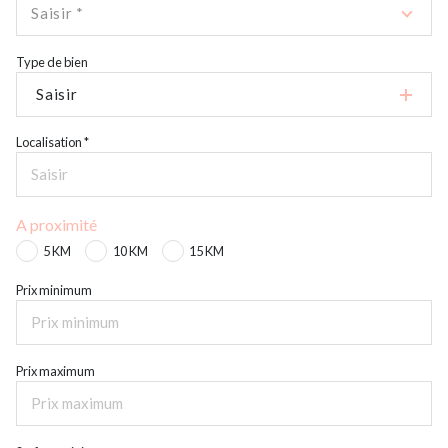
Saisir *
Type de bien
Saisir
Localisation *
A proximité
5 KM
10 KM
15 KM
Prix minimum
Prix maximum