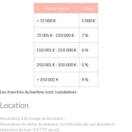
Prix de vente
Valeur
<
72 000 €
5 000 €
72 001 € - 150 000 €
7 %
150 001 € - 250 000 €
6 %
250 001 € - 350 000 €
5 %
>
350 001 €
4 %
Les tranches du barème sont cumulatives
Location
Honoraires à la charge du locataire :
Honoraires de visite du preneur, constitution de son dossier et
rédaction du bail : 8 €TTC du m2