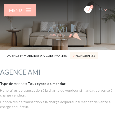
0
FR
MENU
AGENCE IMMOBILIÈRE À AIGUES-MORTES
HONORAIRES
AGENCE AMI
Type de mandat:
Tous types de mandat
Honoraires de transaction à la charge du vendeur si mandat de vente à
charge vendeur.
Honoraires de transaction à la charge acquéreur si mandat de vente à
charge acquéreur.