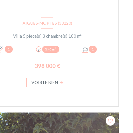
AIGUES-MORTES (30220)
Villa 5 pièce(s) 3 chambre(s) 100 m²
1
376 m²
1
398 000 €
VOIR LE BIEN