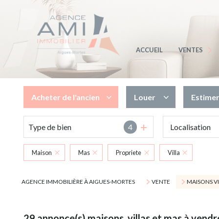
MAISONS / VIL
APPARTEMEN
ACCUEIL
VENTES
TERRAINS
MARINAS
Acheter
de l'ancien
Louer
Estime
AUTRES BIEN
Type de bien
4
de l'ancien
à l'année
de l'immo pro
en saisonnier
Maison
Mas
Propriete
Villa
de l'immo pro
AGENCE IMMOBILIÈRE À AIGUES-MORTES
VENTE
MAISONS VI
29
annonce(s) maisons, villas et mas à vendr