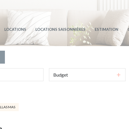
LAS / MAS
TS
LOCATIONS
LOCATIONS SAISONNIÈRES
ESTIMATION
r
S VENDUS
Budget
LLAS MAS
e