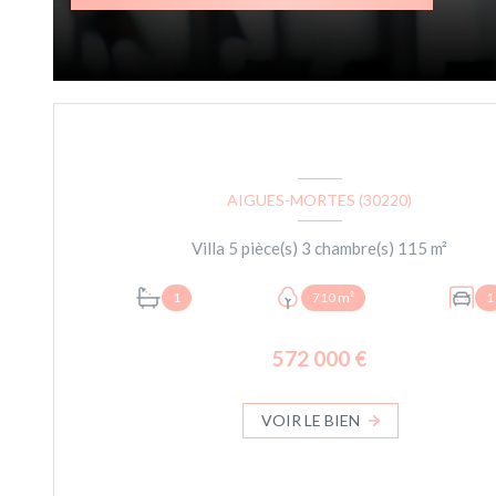
AIGUES-MORTES (30220)
Villa 5 pièce(s) 3 chambre(s) 115 m²
1
710 m²
1
572 000 €
VOIR LE BIEN