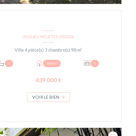
AIGUES-MORTES (30220)
Villa 4 pièce(s) 3 chambre(s) 98 m²
1
300 m²
1
439 000 €
VOIR LE BIEN