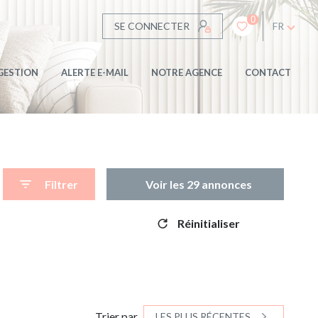
0
SE CONNECTER
FR
GESTION
ALERTE E-MAIL
NOTRE AGENCE
CONTACT
Filtrer
Voir les
29
annonces
Réinitialiser
Trier par
LES PLUS RÉCENTES