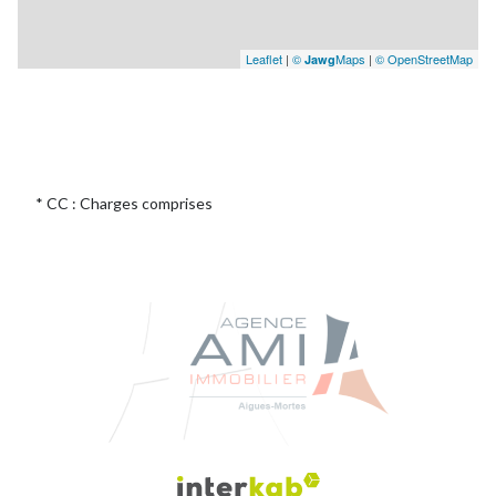
Leaflet
|
©
Maps
|
© OpenStreetMap
Jawg
* CC : Charges comprises