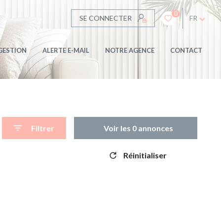
0
SE CONNECTER
FR
GESTION
ALERTE E-MAIL
NOTRE AGENCE
CONTACT
Filtrer
Voir les
0
annonces
Réinitialiser