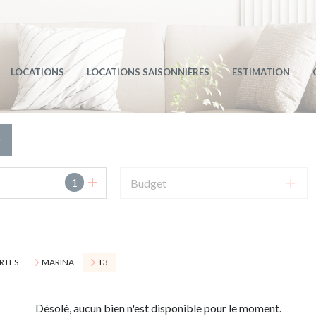
LAS / MAS
TS
LOCATIONS
LOCATIONS SAISONNIÈRES
ESTIMATION
r
S VENDUS
1
Budget
RTES
MARINA
T3
Désolé, aucun bien n'est disponible pour le moment.