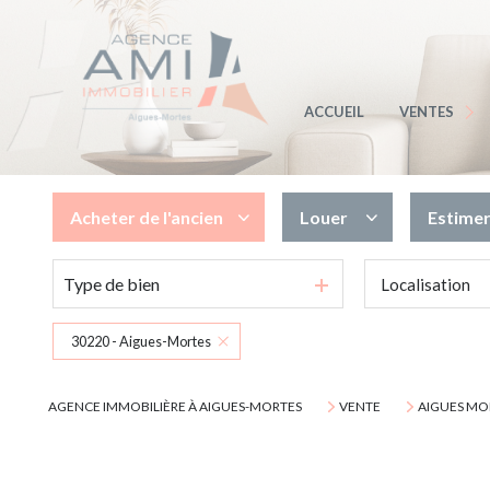
MAISONS / VIL
APPARTEMEN
ACCUEIL
VENTES
TERRAINS
MARINAS
Acheter
de l'ancien
Louer
Estime
AUTRES BIEN
Type de bien
Localisation
de l'ancien
à l'année
de l'immo pro
en saisonnier
30220 - Aigues-Mortes
de l'immo pro
AGENCE IMMOBILIÈRE À AIGUES-MORTES
VENTE
AIGUES MO