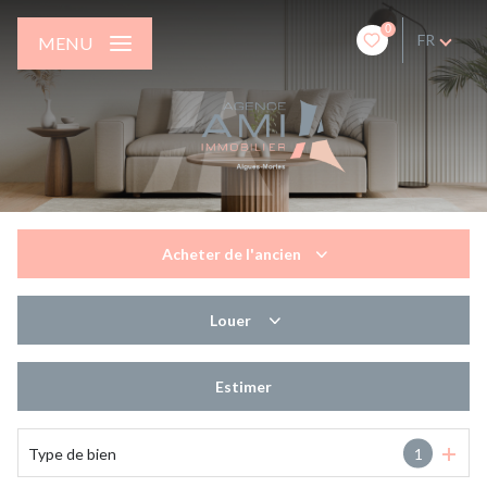
0
FR
MENU
Acheter
de l'ancien
de l'ancien
Louer
de l'immo pro
à l'année
Estimer
en saisonnier
Type de bien
1
de l'immo pro