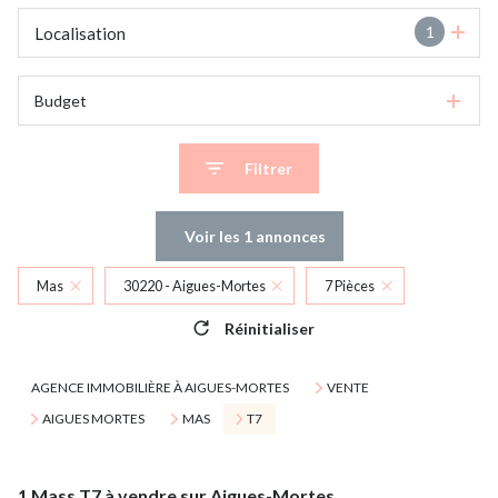
1
Localisation
Budget
Filtrer
Voir les
1
annonces
Mas
30220 - Aigues-Mortes
7 Pièces
Réinitialiser
AGENCE IMMOBILIÈRE À AIGUES-MORTES
VENTE
AIGUES MORTES
MAS
T7
1
Mass T7 à vendre sur Aigues-Mortes