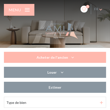
0
FR
MENU
Acheter
de l'ancien
de l'ancien
Louer
de l'immo pro
à l'année
Estimer
en saisonnier
Type de bien
de l'immo pro